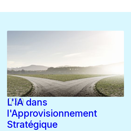
039
L'IA dans
l'Approvisionnement
Stratégique