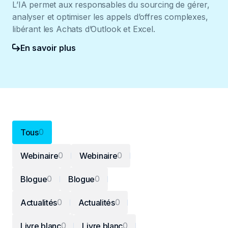
L’IA permet aux responsables du sourcing de gérer,
analyser et optimiser les appels d’offres complexes,
libérant les Achats d’Outlook et Excel.
En savoir plus
0
Tous
0
0
Webinaire
Webinaire
0
0
Blogue
Blogue
0
0
Actualités
Actualités
0
0
Livre blanc
Livre blanc