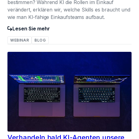
bestimmen? Während KI die Rollen im Einkauf
verändert, erklären wir, welche Skills es braucht und
wie man KI-fähige Einkaufsteams aufbaut.
Lesen Sie mehr
WEBINAR
BLOG
042
Verhandeln bald KI-Agenten unsere