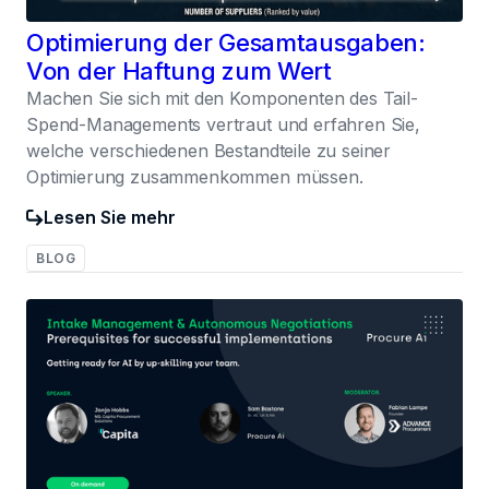
Optimierung der Gesamtausgaben:
Von der Haftung zum Wert
Machen Sie sich mit den Komponenten des Tail-
Spend-Managements vertraut und erfahren Sie,
welche verschiedenen Bestandteile zu seiner
Optimierung zusammenkommen müssen.
Lesen Sie mehr
BLOG
027