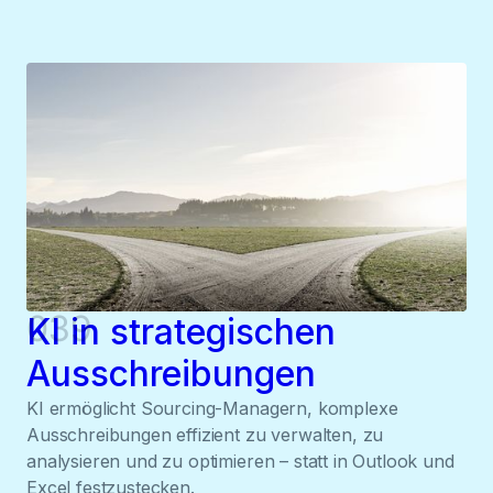
039
KI in strategischen
Ausschreibungen
KI ermöglicht Sourcing-Managern, komplexe
Ausschreibungen effizient zu verwalten, zu
analysieren und zu optimieren – statt in Outlook und
Excel festzustecken.