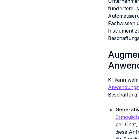
Unternehmen 
fundiertere, 
Automatisier
Fachwissen u
Instrument zu
Beschaffungs
Augment
Anwend
KI kann währ
Anwendungsf
Beschaffung 
Generati
Ermöglich
per Chat,
diese Anf