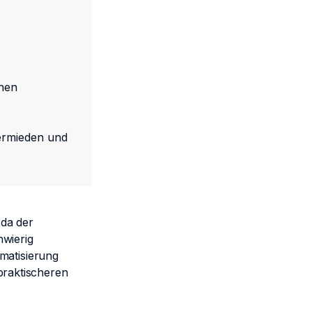
chen
ermieden und
 da der
hwierig
matisierung
 praktischeren