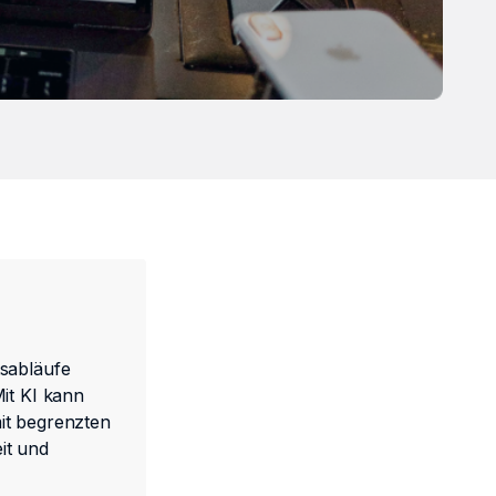
tsabläufe
it KI kann
it begrenzten
it und