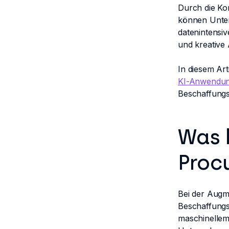
Durch die Ko
können Unter
datenintensiv
und kreative 
In diesem Ar
KI-Anwendun
Beschaffungs
Was 
Proc
Bei der Augm
Beschaffungs
maschinellem