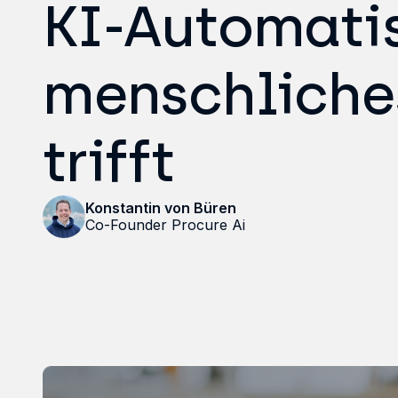
KI-Automatis
menschliche
trifft
Konstantin von Büren
Co-Founder Procure Ai