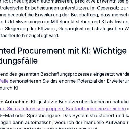
Routineaufgaben automatisieren, prädiktive Erkenntnisse 
strategische Entscheidungen unterstützen. Im Gegensatz zur
ung bedeutet die Erweiterung der Beschaffung, dass mensch
nd Urteilsvermögen im Mittelpunkt stehen und KI als leistun
r Steigerung der Effizienz, Genauigkeit und strategischen W
fachleute hinzugefügt wird.
ed Procurement mit KI: Wichtige
ungsfälle
end des gesamten Beschaffungsprozesses eingesetzt werde
älle
demonstrieren Sie das enorme Potenzial der Erweiteru
durch KI:
ve Aufnahme:
KI-gestützte Benutzeroberflächen in natürli
en Sie es Interessengruppen, Kaufanfragen einzureichen
i
 E-Mail oder Spracheingabe. Das System strukturiert und ka
ragen dann automatisch, wodurch der manuelle Aufwand r