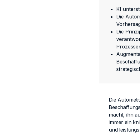
KI unters
Die Autom
Vorhersag
Die Prinz
verantwor
Prozesse
Augmentat
Beschaff
strategis
Die Automati
Beschaffungs
macht, ihn a
immer ein knif
und leistung