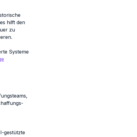
storische
s hilft den
uer zu
ieren.
erte Systeme
ge
ffungsteams,
chaffungs-
I-gestützte