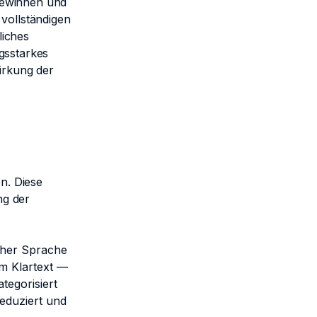
gewinnen und
 vollständigen
liches
gsstarkes
irkung der
n. Diese
ng der
cher Sprache
m Klartext —
tegorisiert
eduziert und