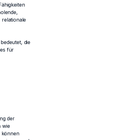
ähigkeiten
holende,
 relationale
bedeutet, die
 es für
ng der
 wie
I können