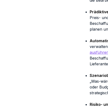
die Bearb
Prädiktiv
Preis- un
Beschaffu
planen un
Automati
verwalten
ausführe
Beschaffu
Lieferant
Szenario
„Was-wäre
oder Budg
strategis
Risiko- 