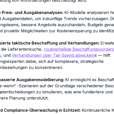
eitung von Anforderungen beschleunigt wird.
e Preis- und Ausgabenanalysen:
KI-Modelle analysieren hi
d Ausgabendaten, um zukünftige Trends vorherzusagen. Die
ngsteams, bessere Angebote auszuhandeln, Budgets gena
d proaktiv Möglichkeiten zur Kosteneinsparung zu identifiz
sierte taktische Beschaffung und Verhandlungen:
Erweit
 die Lieferantensuche,
routinemäßige Beschaffungsvorgän
n
, und
Verhandlungen über Tail-Spend abwickeln
s — hilft
ngsexperten dabei, sich auf komplexere, strategische
enbeziehungen zu konzentrieren.
basierte Ausgabenmodellierung:
KI ermöglicht es Bescha
-wenn“ -Szenarien auf der Grundlage verschiedener Bes
etentscheidungen zu simulieren, was eine fundiertere und
chere Planung unterstützt.
und Compliance-Überwachung in Echtzeit:
Kontinuierliche K